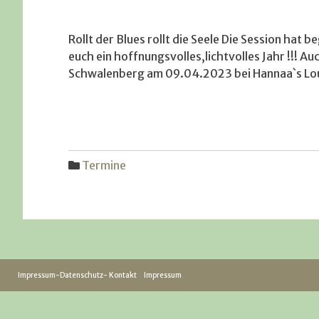
Rollt der Blues rollt die Seele Die Session ha
unicorn
17.
euch ein hoffnungsvolles,lichtvolles Jahr !!! A
September
Schwalenberg am 09.04.2023 bei Hannaa`s Loun
2010
Termine
Impressum-Datenschutz- Kontakt
Impressum