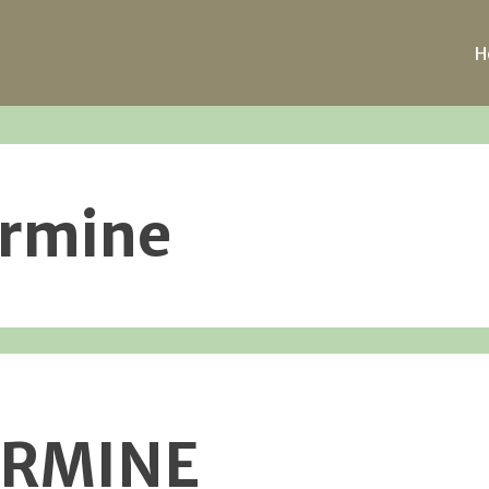
H
rmine
ERMINE