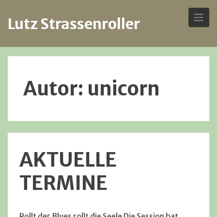
Lutz Strassenroller
Skip
to
content
Autor:
unicorn
AKTUELLE
TERMINE
Rollt der Blues rollt die Seele Die Session hat