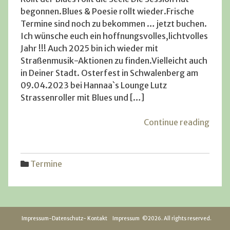
unicorn
17.
begonnen.Blues & Poesie rollt wieder.Frische
September
Termine sind noch zu bekommen … jetzt buchen.
2010
Ich wünsche euch ein hoffnungsvolles,lichtvolles
Jahr !!! Auch 2025 bin ich wieder mit
Straßenmusik-Aktionen zu finden.Vielleicht auch
in Deiner Stadt. Osterfest in Schwalenberg am
09.04.2023 bei Hannaa`s Lounge Lutz
Strassenroller mit Blues und […]
"Aktu
Continue reading
Term
Termine
Impressum-Datenschutz- Kontakt
Impressum
©2026. All rights reserved.