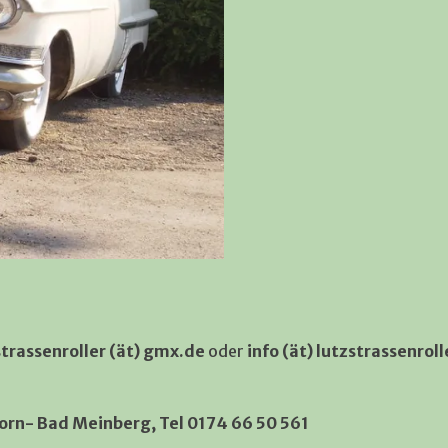
strassenroller (ät) gmx.de
oder
info (ät) lutzstrassenrol
Horn- Bad Meinberg, Tel 0174 66 50 561